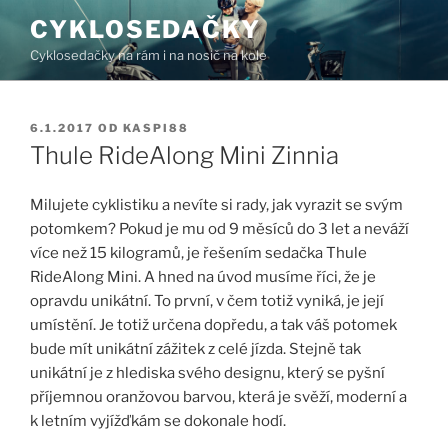
Přejít
CYKLOSEDAČKY
k
Cyklosedačky na rám i na nosič na kole
obsahu
webu
PUBLIKOVÁNO
6.1.2017
OD
KASPI88
Thule RideAlong Mini Zinnia
Milujete cyklistiku a nevíte si rady, jak vyrazit se svým
potomkem? Pokud je mu od 9 měsíců do 3 let a neváží
více než 15 kilogramů, je řešením sedačka Thule
RideAlong Mini. A hned na úvod musíme říci, že je
opravdu unikátní. To první, v čem totiž vyniká, je její
umístění. Je totiž určena dopředu, a tak váš potomek
bude mít unikátní zážitek z celé jízda. Stejně tak
unikátní je z hlediska svého designu, který se pyšní
příjemnou oranžovou barvou, která je svěží, moderní a
k letním vyjížďkám se dokonale hodí.