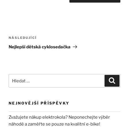
Navigace
pro
Následující
NÁSLEDUJÍCÍ
příspěvek
příspěvek
Nejlepší dětská cyklosedačka
Hledat:
Hledán
NEJNOVĚJŠÍ PŘÍSPĚVKY
Zvažujete nákup elektrokola? Neponechejte výběr
náhodě a zaměřte se pouze na kvalitní e-bike!