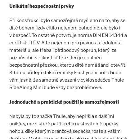
Unikátní bezpečnostní prvky
Při konstrukci bylo samozřejmě myšleno na to, aby se
dítě během jízdy cítilo nejenom pohodlně, ale bylo i
v bezpečí. To ostatně potvrzuje norma DIN EN 14344 a
certifikát TÜV. A to nejenom pro pevnost a odolnost
materiálu, ale třeba i pětibodový popruh, který lze
přizpůsobit velikosti dítěte. Ten je doplněn
bezpečnostní přezkou, kterou dítě nemá šanci otevřít.
K tomu přidejte také řemínky k uchycení bot a bude
vám jasné, že samotné svezení v cyklosedačce Thule
RideAlong Mini bude vždy bezproblémové.
Jednoduché a praktické použití je samozřejmostí
Nebyla by to značka Thule, aby nepřišla s dalšími
unikáty, mezi které patří třeba nastavitelné opěrky
nohou, díky kterým oranžová sedačka roste s vaším
dítětem. V oblasti použití je to ale i rychloupínací držák,