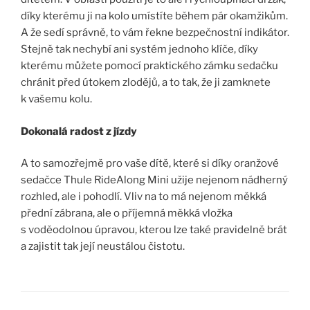
díky kterému ji na kolo umístíte během pár okamžikům.
A že sedí správně, to vám řekne bezpečnostní indikátor.
Stejně tak nechybí ani systém jednoho klíče, díky
kterému můžete pomocí praktického zámku sedačku
chránit před útokem zlodějů, a to tak, že ji zamknete
k vašemu kolu.
Dokonalá radost z jízdy
A to samozřejmě pro vaše dítě, které si díky oranžové
sedačce Thule RideAlong Mini užije nejenom nádherný
rozhled, ale i pohodlí. Vliv na to má nejenom měkká
přední zábrana, ale o příjemná měkká vložka
s voděodolnou úpravou, kterou lze také pravidelně brát
a zajistit tak její neustálou čistotu.