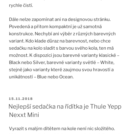
rychle čistí.
Dále nelze zapomínat ani na designovou stránku.
Povedená a přitom kompaktní je už samotná
konstrukce. Nechybí ani výběr z různých barevných
variant. Kdo klade důraz na barevnost, nebo chce
sedačku na kolo sladit s barvou svého kola, ten má
možnost. K dispozici jsou barevné varianty klasické –
Black nebo Silver, barevné varianty světlé – White,
stejně jako varianty které zaujmou svou hravostí a
unikátností – Blue nebo Ocean.
PUBLIKOVÁNO
15.11.2018
Nejlepší sedačka na řídítka je Thule Yepp
Nexxt Mini
Vyrazit s malým dítětem na kole není nic složitého.