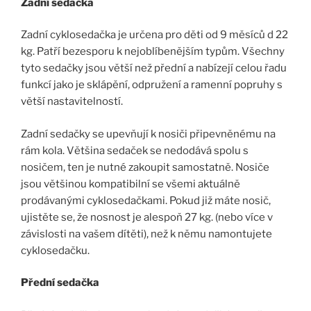
Zadní sedačka
Zadní cyklosedačka je určena pro děti od 9 měsíců d 22
kg. Patří bezesporu k nejoblíbenějším typům. Všechny
tyto sedačky jsou větší než přední a nabízejí celou řadu
funkcí jako je sklápění, odpružení a ramenní popruhy s
větší nastavitelností.
Zadní sedačky se upevňují k nosiči připevněnému na
rám kola. Většina sedaček se nedodává spolu s
nosičem, ten je nutné zakoupit samostatně. Nosiče
jsou většinou kompatibilní se všemi aktuálně
prodávanými cyklosedačkami. Pokud již máte nosič,
ujistěte se, že nosnost je alespoň 27 kg. (nebo více v
závislosti na vašem dítěti), než k němu namontujete
cyklosedačku.
Přední sedačka