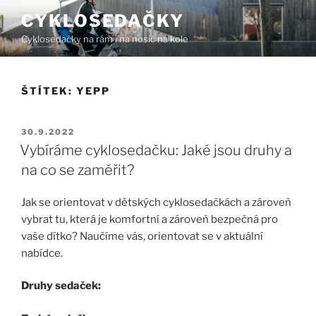
Přejít
CYKLOSEDAČKY
k
Cyklosedačky na rám i na nosič na kole
obsahu
webu
ŠTÍTEK:
YEPP
PUBLIKOVÁNO
30.9.2022
Vybíráme cyklosedačku: Jaké jsou druhy a
na co se zaměřit?
Jak se orientovat v dětských cyklosedačkách a zároveň
vybrat tu, která je komfortní a zároveň bezpečná pro
vaše dítko? Naučíme vás, orientovat se v aktuální
nabídce.
Druhy sedaček: