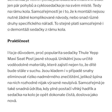
jen pár pohybů a cyklosedačka je na svém místě. Tedy
na rámu kola. Samozřejmostí je i to, že k montáži nejsou
nutné žádné komplikované návody, nebo snad různé
druhy specifického nářadí. To stejné platí samozřejmě i
o demontáži sedačky z rámu kola.
Praktičnost
I ta je důvodem, proč popularita sedačky Thule Yepp
Maxi Seat Post jasně stoupá. Unikátní jsou určitě
voděodolné materiály, které zajistí nejen to, že dítě
bude stále v suchu. Jsou kladem i v případě snahy
eliminovat riziko nadměrného znečištění, jelikož špína
na nich rozhodně nijak výrazně neulpívá. Samozřejmá je
také snadná údržba, kdy plně postačí vlhký hadřík a
sedačka na kolo je opět dokonale čistá, doslova jako
nová.