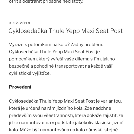
otřít a odstranit případné nečistoty.
PUBLIKOVÁNO
3.12.2018
Cyklosedačka Thule Yepp Maxi Seat Post
Vyrazit s potomkem na kolo? Žádný problém.
Cyklosedačka Thule Yepp Maxi Seat Post je
pomocníkem, který vyřeší vaše dilema s tím, jak ho
bezpečně a pohodlně transportovat na každé vaší
cyklistické vyjížďce.
Provedení
Cyklosedačka Thule Yepp Maxi Seat Post je variantou,
která je určená na rám jízdního kola. Zde nadchne
především svou všestranností, která dokáže zajistit, že
ji lze namontovat na v podstatě jakékoliv klasické jízdní
kolo. Může být namontována na kolo dámské, stejně