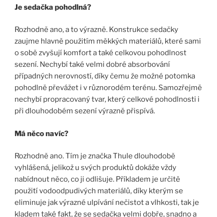
Je sedačka pohodlná?
Rozhodně ano, a to výrazně. Konstrukce sedačky
zaujme hlavně použitím měkkých materiálů, které sami
o sobě zvyšují komfort a také celkovou pohodlnost
sezení. Nechybí také velmi dobré absorbování
případných nerovností, díky čemu že možné potomka
pohodlně převážet i v různorodém terénu. Samozřejmě
nechybí propracovaný tvar, který celkové pohodlnosti i
při dlouhodobém sezení výrazně přispívá.
Má něco navíc?
Rozhodně ano. Tím je značka Thule dlouhodobě
vyhlášená, jelikož u svých produktů dokáže vždy
nabídnout něco, co ji odlišuje. Příkladem je určitě
použití vodoodpudivých materiálů, díky kterým se
eliminuje jak výrazné ulpívání nečistot a vlhkosti, tak je
kladem také fakt, že se sedačka velmi dobře, snadno a