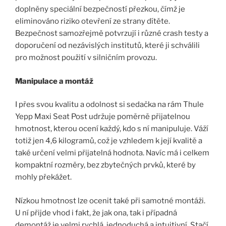
doplněny speciální bezpečností přezkou, čímž je
eliminováno riziko otevření ze strany dítěte.
Bezpečnost samozřejmě potvrzují i různé crash testy a
doporučení od nezávislých institutů, které ji schválili
pro možnost použití v silničním provozu.
Manipulace a montáž
I přes svou kvalitu a odolnost si sedačka na rám Thule
Yepp Maxi Seat Post udržuje poměrně přijatelnou
hmotnost, kterou ocení každý, kdo s ní manipuluje. Váží
totiž jen 4,6 kilogramů, což je vzhledem k její kvalitě a
také určení velmi přijatelná hodnota. Navíc má i celkem
kompaktní rozměry, bez zbytečných prvků, které by
mohly překážet.
Nízkou hmotnost lze ocenit také při samotné montáži.
U ní přijde vhod i fakt, že jak ona, tak i případná
demontáž je velmi rychlá, jednoduchá a intuitivní. Stačí