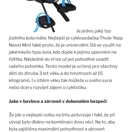
Je jedno, jaký typ
jízdního kola máte. Nejlepší je cyklosedačka Thule Yepp
Nexxt Mini také proto, že je univerzální. Dá se využít na
jakémkoliv typu kola, kde dojde k jejímu upevnění na
řídítka. Následně do ní lze už jen pohodlně usadit
vašeho potomka. Tento model je určený pro všechny
děti do zhruba 3 let věku a do hmotnosti až 15
kilogramů. I v útlém věku tak můžete u svého syna
nebo dcery rozvíjet zájem o cyklistiku.
Jako v bavlnce a zároveň v dokonalém bezpečí
Že jde o nejlepší volbu na trhu potvrzuje i fakt, že při
vývoji bylo dbáno na kombinaci dvou věcí. Na to, aby
byla zajištěna maximální pohodlnost a zároveň