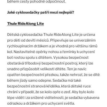
během cesty pohodně odpočinout.
Jaké cyklosedačky patří mezi nejlepší?
Thule RideAlong Lite
Dětská cyklosedačka Thule RideAlong Lite je určena
pro děti od devíti měsíců. Připevňuje se univerzálním
rychloupínacím držákem a je vhodná pro většinu rámů
kol. Nastavitelné opěrky nohou a řemínky k uchycení
bot rostou spolu s dítětem. Vysokou bezpečnost
obstarává tříbodový bezpečnostní postroj, který lze
snadno přizpůsobit velikosti dítěte. Ten je navíc
opatřen bezpečnostní přezkou, takže nehrozí, že se dítě
během jízdy samo odepne. Sedačka má také
bezpečnostní stranová křidélka, která dětské ruce
chrání v případě, že se kolo opře o zeď. Aby bylo kolo
lépe vidět i za snížené viditelnosti, je sedačka vybavena
odrazkou a držákem pro uchycení světla.