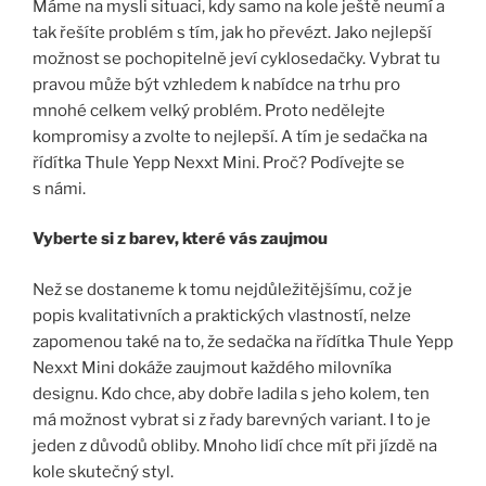
Máme na mysli situaci, kdy samo na kole ještě neumí a
tak řešíte problém s tím, jak ho převézt. Jako nejlepší
možnost se pochopitelně jeví cyklosedačky. Vybrat tu
pravou může být vzhledem k nabídce na trhu pro
mnohé celkem velký problém. Proto nedělejte
kompromisy a zvolte to nejlepší. A tím je sedačka na
řídítka Thule Yepp Nexxt Mini. Proč? Podívejte se
s námi.
Vyberte si z barev, které vás zaujmou
Než se dostaneme k tomu nejdůležitějšímu, což je
popis kvalitativních a praktických vlastností, nelze
zapomenou také na to, že sedačka na řídítka Thule Yepp
Nexxt Mini dokáže zaujmout každého milovníka
designu. Kdo chce, aby dobře ladila s jeho kolem, ten
má možnost vybrat si z řady barevných variant. I to je
jeden z důvodů obliby. Mnoho lidí chce mít při jízdě na
kole skutečný styl.