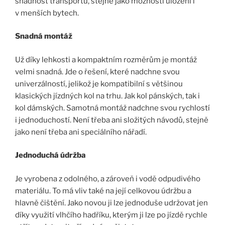
snadnost transportu, stejně jako možnosti uložení i
v menších bytech.
Snadná montáž
Už díky lehkosti a kompaktním rozměrům je montáž
velmi snadná. Jde o řešení, které nadchne svou
univerzálností, jelikož je kompatibilní s většinou
klasických jízdných kol na trhu. Jak kol pánských, tak i
kol dámských. Samotná montáž nadchne svou rychlostí
i jednoduchostí. Není třeba ani složitých návodů, stejně
jako není třeba ani speciálního nářadí.
Jednoduchá údržba
Je vyrobena z odolného, a zároveň i vodě odpudivého
materiálu. To má vliv také na její celkovou údržbu a
hlavně čištění. Jako novou ji lze jednoduše udržovat jen
díky využití vlhčího hadříku, kterým ji lze po jízdě rychle