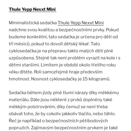
Thule Yepp Nexxt Mini
Minimalistická sedačka
Thule Yepp Nexxt Mini
nadchne svou kvalitou a bezpečnostními prvky. Pokud
budeme konkrétní, tato sedačka je určena pro děti od
tří měsíců, pokud to dovolí dětský lékař. Tato
cyklosedačka je na přepravu takto malých dětí plně
uzpůsobena. Stejně tak není problém vyrazit na kole i s
dětmi staršími. Limitem je období okolo třetího roku
věku dítěte. Roli samozřejmě hraje především
hmotnost. Nosnost cyklosedačky je 15 kilogramů.
Sedačka během jízdy plně tlumí nárazy díky měkkému
materiálu. Dále jsou některé z prvků doplněny také
měkkým polstrováním, díky čemuž se není třeba
obávat toho, že by cokoliv jakkoliv tlačilo, nebo táhlo.
Řeč je například o bezpečnostních pětibodových
popruzích. Zajímavým bezpečnostním prvkem je také