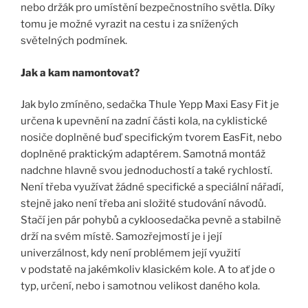
nebo držák pro umístění bezpečnostního světla. Díky
tomu je možné vyrazit na cestu i za snížených
světelných podmínek.
Jak a kam namontovat?
Jak bylo zmíněno, sedačka Thule Yepp Maxi Easy Fit je
určena k upevnění na zadní části kola, na cyklistické
nosiče doplněné buď specifickým tvorem EasFit, nebo
doplněné praktickým adaptérem. Samotná montáž
nadchne hlavně svou jednoduchostí a také rychlostí.
Není třeba využívat žádné specifické a speciální nářadí,
stejně jako není třeba ani složité studování návodů.
Stačí jen pár pohybů a cykloosedačka pevně a stabilně
drží na svém místě. Samozřejmostí je i její
univerzálnost, kdy není problémem její využití
v podstatě na jakémkoliv klasickém kole. A to ať jde o
typ, určení, nebo i samotnou velikost daného kola.