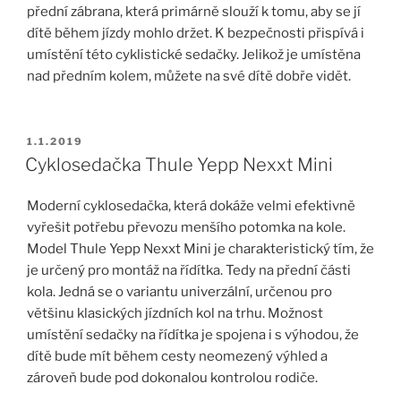
přední zábrana, která primárně slouží k tomu, aby se jí
dítě během jízdy mohlo držet. K bezpečnosti přispívá i
umístění této cyklistické sedačky. Jelikož je umístěna
nad předním kolem, můžete na své dítě dobře vidět.
PUBLIKOVÁNO
1.1.2019
Cyklosedačka Thule Yepp Nexxt Mini
Moderní cyklosedačka, která dokáže velmi efektivně
vyřešit potřebu převozu menšího potomka na kole.
Model Thule Yepp Nexxt Mini je charakteristický tím, že
je určený pro montáž na řídítka. Tedy na přední části
kola. Jedná se o variantu univerzální, určenou pro
většinu klasických jízdních kol na trhu. Možnost
umístění sedačky na řídítka je spojena i s výhodou, že
dítě bude mít během cesty neomezený výhled a
zároveň bude pod dokonalou kontrolou rodiče.