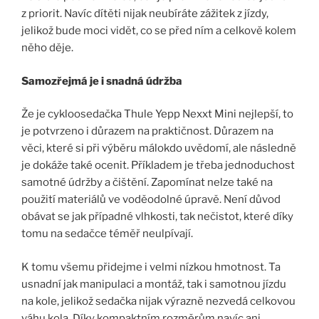
z priorit. Navíc dítěti nijak neubíráte zážitek z jízdy,
jelikož bude moci vidět, co se před ním a celkově kolem
něho děje.
Samozřejmá je i snadná údržba
Že je cykloosedačka Thule Yepp Nexxt Mini nejlepší, to
je potvrzeno i důrazem na praktičnost. Důrazem na
věci, které si při výběru málokdo uvědomí, ale následně
je dokáže také ocenit. Příkladem je třeba jednoduchost
samotné údržby a čištění. Zapomínat nelze také na
použití materiálů ve voděodolné úpravě. Není důvod
obávat se jak případné vlhkosti, tak nečistot, které díky
tomu na sedačce téměř neulpívají.
K tomu všemu přidejme i velmi nízkou hmotnost. Ta
usnadní jak manipulaci a montáž, tak i samotnou jízdu
na kole, jelikož sedačka nijak výrazně nezvedá celkovou
váhu kola. Díky kompaktním rozměrům navíc ani