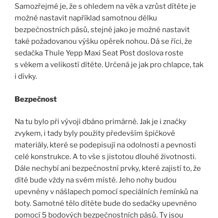
Samozřejmé je, že s ohledem na věk a vzrůst dítěte je
možné nastavit například samotnou délku
bezpečnostních pásů, stejně jako je možné nastavit
také požadovanou výšku opěrek nohou. Dá se říci, že
sedačka Thule Yepp Maxi Seat Post doslova roste
s věkem a velikostí dítěte. Určená je jak pro chlapce, tak
i dívky.
Bezpečnost
Na tu bylo při vývoji dbáno primárně. Jak je i značky
zvykem, i tady byly použity především špičkové
materiály, které se podepisují na odolnosti a pevnosti
celé konstrukce. A to vše s jistotou dlouhé životnosti.
Dále nechybí ani bezpečnostní prvky, které zajistí to, že
dítě bude vždy na svém místě. Jeho nohy budou
upevněny v nášlapech pomocí speciálních řemínků na
boty. Samotné tělo dítěte bude do sedačky upevněno
pomocí 5 bodových bezpečnostních pásů. Ty jsou