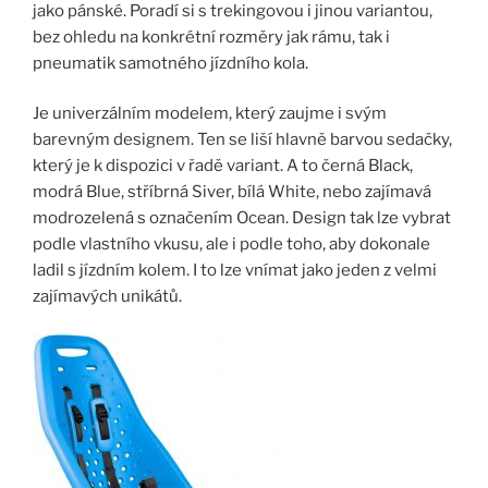
jako pánské. Poradí si s trekingovou i jinou variantou,
bez ohledu na konkrétní rozměry jak rámu, tak i
pneumatik samotného jízdního kola.
Je univerzálním modelem, který zaujme i svým
barevným designem. Ten se liší hlavně barvou sedačky,
který je k dispozici v řadě variant. A to černá Black,
modrá Blue, stříbrná Siver, bílá White, nebo zajímavá
modrozelená s označením Ocean. Design tak lze vybrat
podle vlastního vkusu, ale i podle toho, aby dokonale
ladil s jízdním kolem. I to lze vnímat jako jeden z velmi
zajímavých unikátů.