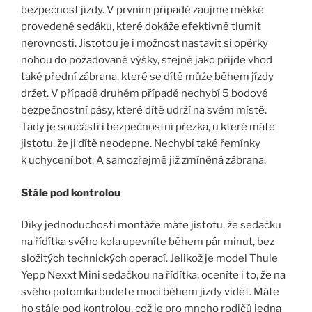
bezpečnost jízdy. V prvním případě zaujme měkké
provedené sedáku, které dokáže efektivně tlumit
nerovnosti. Jistotou je i možnost nastavit si opěrky
nohou do požadované výšky, stejně jako přijde vhod
také přední zábrana, které se dítě může během jízdy
držet. V případě druhém případě nechybí 5 bodové
bezpečnostní pásy, které dítě udrží na svém místě.
Tady je součástí i bezpečnostní přezka, u které máte
jistotu, že ji dítě neodepne. Nechybí také řemínky
k uchycení bot. A samozřejmě již zmíněná zábrana.
Stále pod kontrolou
Díky jednoduchosti montáže máte jistotu, že sedačku
na řídítka svého kola upevníte během pár minut, bez
složitých technických operací. Jelikož je model Thule
Yepp Nexxt Mini sedačkou na řídítka, oceníte i to, že na
svého potomka budete moci během jízdy vidět. Máte
ho stále pod kontrolou, což je pro mnoho rodičů jedna