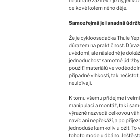
neubíráte zážitek z jízdy, jelik
celkově kolem něho děje.
Samozřejmá je i snadná údrž
Že je cykloosedačka Thule Yepp 
důrazem na praktičnost. Důraze
uvědomí, ale následně je dokáž
jednoduchost samotné údržby a
použití materiálů ve voděodoln
případné vlhkosti, tak nečisto
neulpívají.
K tomu všemu přidejme i velmi
manipulaci a montáž, tak i samo
výrazně nezvedá celkovou vá
navíc ani nepřekáží, a po příje
jednoduše kamkoliv uložit. To vš
tohoto modelu dbáno. Ještě stá