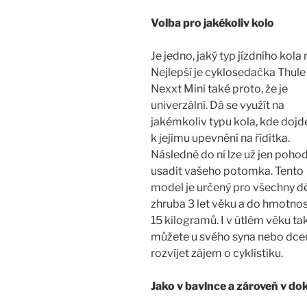
Volba pro jakékoliv kolo
Je jedno, jaký typ jízdního kola
Nejlepší je cyklosedačka Thul
Nexxt Mini také proto, že je
univerzální. Dá se využít na
jakémkoliv typu kola, kde dojd
k jejímu upevnění na řídítka.
Následně do ní lze už jen poho
usadit vašeho potomka. Tento
model je určený pro všechny dě
zhruba 3 let věku a do hmotnos
15 kilogramů. I v útlém věku ta
můžete u svého syna nebo dce
rozvíjet zájem o cyklistiku.
Jako v bavlnce a zároveň v d