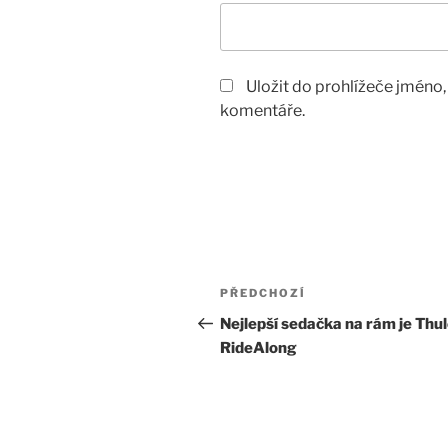
Uložit do prohlížeče jméno
komentáře.
Navigace
Předchozí
PŘEDCHOZÍ
pro
příspěvek
Nejlepší sedačka na rám je Thu
RideAlong
příspěvek