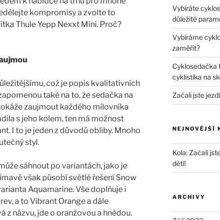
ledem k nabídce na trhu pro mnohé
Vybíráte cyklo
edělejte kompromisy a zvolte to
důležité parame
ídítka Thule Yepp Nexxt Mini. Proč?
Vybíráme cyklo
zaměřit?
 zaujmou
Cyklosedačka 
cyklistika na 
ežitějšímu, což je popis kvalitativních
e zapomenou také na to, že sedačka na
Začali jste jezd
 dokáže zaujmout každého milovníka
adila s jeho kolem, ten má možnost
NEJNOVĚJŠÍ
ant. I to je jeden z důvodů obliby. Mnoho
utečný styl.
Kola
:
Začali jst
děti!
 může sáhnout po variantách, jako je
mavě však působí světlé řešení Snow
arianta Aquamarine. Vše doplňuje i
ARCHIVY
rev, a to Vibrant Orange a dále
á z názvu, jde o oranžovou a hnědou.