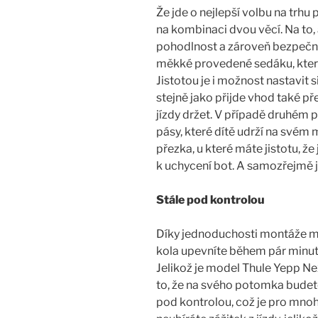
Že jde o nejlepší volbu na trhu p
na kombinaci dvou věcí. Na to,
pohodlnost a zároveň bezpečno
měkké provedené sedáku, které
Jistotou je i možnost nastavit
stejně jako přijde vhod také p
jízdy držet. V případě druhém
pásy, které dítě udrží na svém 
přezka, u které máte jistotu, ž
k uchycení bot. A samozřejmě j
Stále pod kontrolou
Díky jednoduchosti montáže mát
kola upevníte během pár minut,
Jelikož je model Thule Yepp Nex
to, že na svého potomka budete
pod kontrolou, což je pro mnoho 