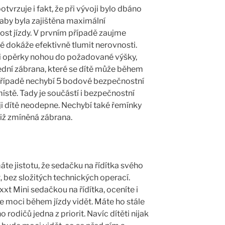
otvrzuje i fakt, že při vývoji bylo dbáno
 aby byla zajištěna maximální
st jízdy. V prvním případě zaujme
 dokáže efektivně tlumit nerovnosti.
 si opěrky nohou do požadované výšky,
řední zábrana, které se dítě může během
 případě nechybí 5 bodové bezpečnostní
místě. Tady je součástí i bezpečnostní
e ji dítě neodepne. Nechybí také řemínky
iž zmíněná zábrana.
e jistotu, že sedačku na řídítka svého
 bez složitých technických operací.
xt Mini sedačkou na řídítka, oceníte i
 moci během jízdy vidět. Máte ho stále
rodičů jedna z priorit. Navíc dítěti nijak