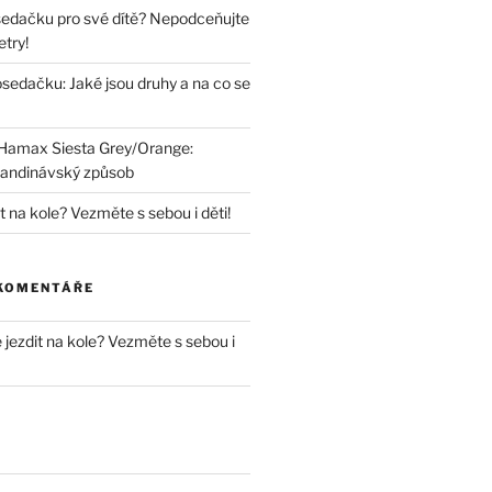
sedačku pro své dítě? Nepodceňujte
try!
sedačku: Jaké jsou druhy a na co se
Hamax Siesta Grey/Orange:
skandinávský způsob
it na kole? Vezměte s sebou i děti!
 KOMENTÁŘE
e jezdit na kole? Vezměte s sebou i