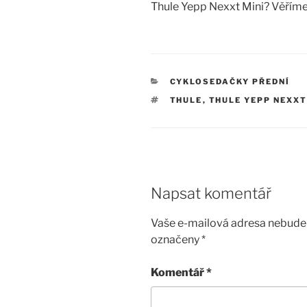
Thule Yepp Nexxt Mini? Věříme, 
RUBRIKY
CYKLOSEDAČKY PŘEDNÍ
ŠTÍTKY
THULE
,
THULE YEPP NEXXT
Napsat komentář
Vaše e-mailová adresa nebude 
označeny
*
Komentář
*