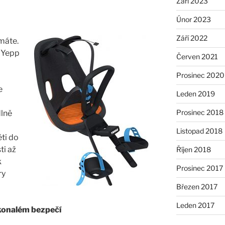
Září 2023
Únor 2023
Září 2022
 máte.
e Yepp
Červen 2021
Prosinec 2020
e
Leden 2019
Prosinec 2018
dlně
Listopad 2018
ti do
ti až
Říjen 2018
k
Prosinec 2017
ry
Březen 2017
Leden 2017
okonalém bezpečí