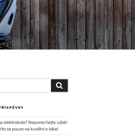
Hledání
PŘÍSPĚVKY
p elektrokola? Neponechejte výběr
e se pouze na kvalitní e-bike!