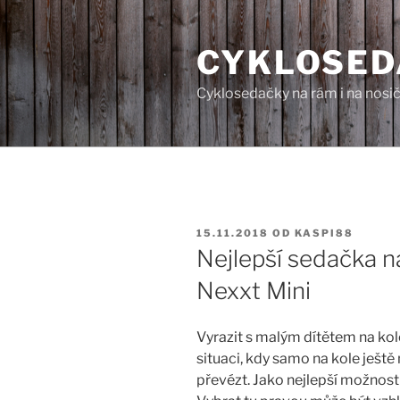
Přejít
k
CYKLOSED
obsahu
webu
Cyklosedačky na rám i na nosič
PUBLIKOVÁNO
15.11.2018
OD
KASPI88
Nejlepší sedačka na
Nexxt Mini
Vyrazit s malým dítětem na kol
situaci, kdy samo na kole ještě 
převézt. Jako nejlepší možnost