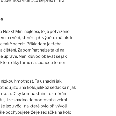
ož bude moci vidět, co se před ním a
ba
Nexxt Mini nejlepší, to je potvrzeno i
m na věci, které si při výběru málokdo
e také ocenit. Příkladem je třeba
 čištění. Zapomínat nelze také na
é úpravě. Není důvod obávat se jak
t, které díky tomu na sedačce téměř
 nízkou hmotnost. Ta usnadní jak
tnou jízdu na kole, jelikož sedačka nijak
hu kola. Díky kompaktním rozměrům
zdu ji lze snadno demontovat a velmi
e jsou věci, na které bylo při vývoji
le pochybujete, že je sedačka na kolo