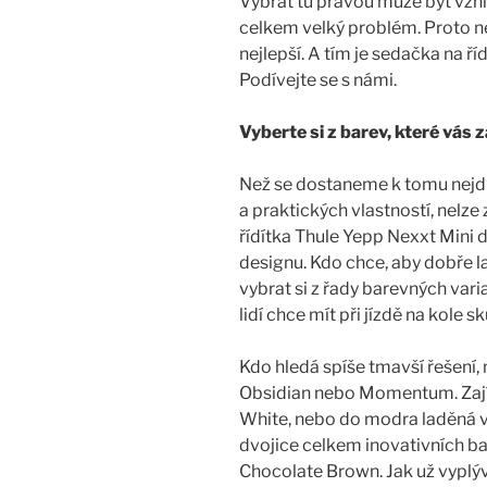
Vybrat tu pravou může být vzh
celkem velký problém. Proto n
nejlepší. A tím je sedačka na ř
Podívejte se s námi.
Vyberte si z barev, které vás
Než se dostaneme k tomu nejdůl
a praktických vlastností, nelz
řídítka Thule Yepp Nexxt Mini
designu. Kdo chce, aby dobře l
vybrat si z řady barevných vari
lidí chce mít při jízdě na kole sk
Kdo hledá spíše tmavší řešení,
Obsidian nebo Momentum. Zají
White, nebo do modra laděná v
dvojice celkem inovativních ba
Chocolate Brown. Jak už vyplýv