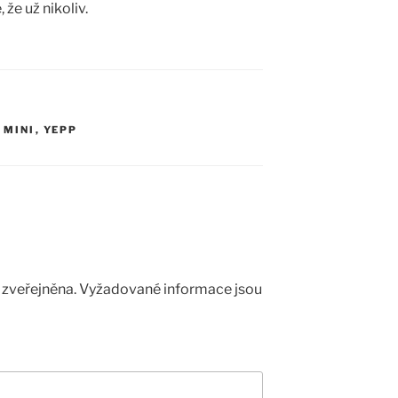
že už nikoliv.
 MINI
,
YEPP
zveřejněna.
Vyžadované informace jsou