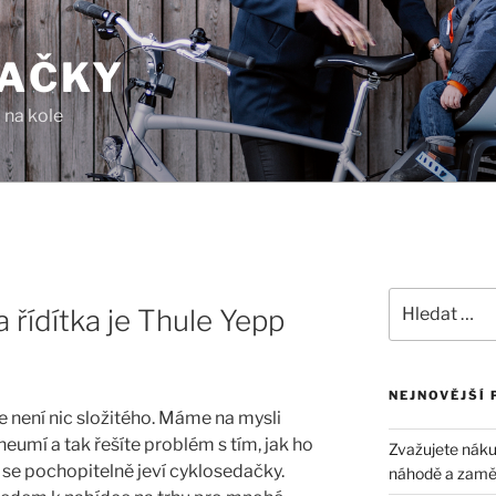
AČKY
 na kole
Hledat:
 řídítka je Thule Yepp
NEJNOVĚJŠÍ 
e není nic složitého. Máme na mysli
neumí a tak řešíte problém s tím, jak ho
Zvažujete náku
 se pochopitelně jeví cyklosedačky.
náhodě a zaměřt