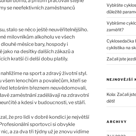
unuli domů, a přitom pracovali stejně
Vybíráte cyklo
firmy se neefektivních zaměstnanců
důležité parame
Vybíráme cyklo
u, stalo se něco ještě neuvěřitelnějšího.
zaměřit?
bené milovníkům alkoholu ve všech
Cyklosedačka 
dlouhé měsíce bary, hospody i
cyklistika na 
ně jako na desítky dalších zákazů a
ch kratší či delší dobu platily.
Začali jste jezd
nahlížíme na sport a zdravý životní styl.
NEJNOVĚJŠÍ
 všem lenochům a povalečům, kteří se
 před letošním březnem neuvědomovali,
Kola
:
Začali jst
edavé zaměstnání zadělávají na zdravotní
děti!
neurčité a kdesi v budoucnosti, ve stáří.
l, že pro lidi v dobré kondici je největší
ARCHIVY
rofesionální sportovci si obvykle
c, a za dva tři týdny už je znovu vidíme