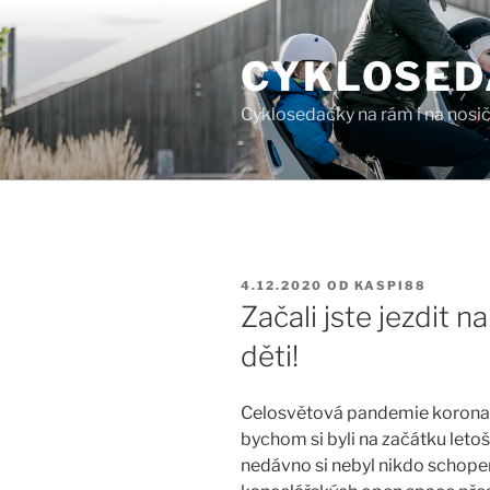
Přejít
k
CYKLOSED
obsahu
webu
Cyklosedačky na rám i na nosič
PUBLIKOVÁNO
4.12.2020
OD
KASPI88
Začali jste jezdit 
děti!
Celosvětová pandemie koronavir
bychom si byli na začátku letoš
nedávno si nebyl nikdo schopen 