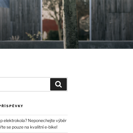
Hledání
PŘÍSPĚVKY
p elektrokola? Neponechejte výběr
e se pouze na kvalitní e-bike!