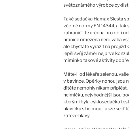
světoznámého výrobce cyklisti
Také sedačka Hamax Siesta splň
včetně normy EN 14344, a tak se
zahraničí. Je určena pro děti o
hranice omezena není, váha vš
ale chystáte vyrazit na projížď
lepší svůj záměr nejprve konzu
miminko takové aktivity dobře 
Máte-li od lékaře zelenou, vaše
v bavlnce. Opěrky nohou jsou na
dítěte nemohly nikam připlést. 
helmičku, nejvhodnější jsou p
kterými byla cyklosedačka test
hlavičku s helmou, takže se dí
zátěže hlavy.