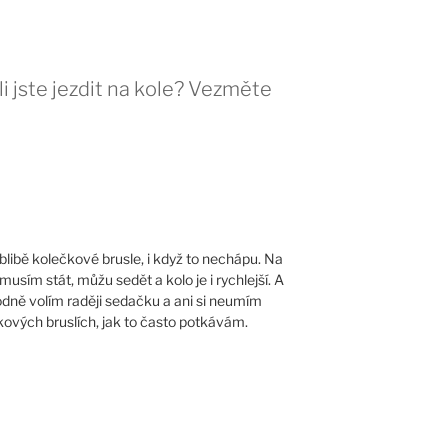
 jste jezdit na kole? Vezměte
blibě kolečkové brusle, i když to nechápu. Na
sím stát, můžu sedět a kolo je i rychlejší. A
odně volím raději sedačku a ani si neumím
kových bruslích, jak to často potkávám.