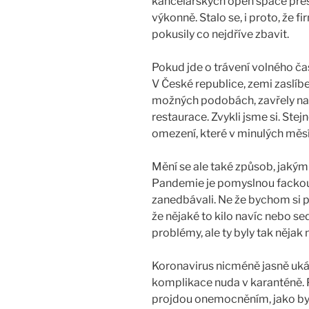
kancelářských open space přes
výkonně. Stalo se, i proto, že 
pokusily co nejdříve zbavit.
Pokud jde o trávení volného čas
V České republice, zemi zaslí
možných podobách, zavřely na 
restaurace. Zvykli jsme si. Stej
omezení, které v minulých měsící
Mění se ale také způsob, jakým 
Pandemie je pomyslnou fackou
zanedbávali. Ne že bychom si
že nějaké to kilo navíc nebo s
problémy, ale ty byly tak nějak 
Koronavirus nicméně jasně ukáza
komplikace nuda v karanténě. P
projdou onemocněním, jako by ni