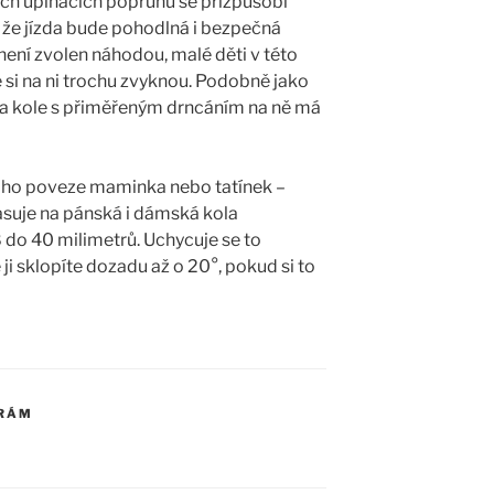
ch upínacích popruhů se přizpůsobí
, že jízda bude pohodlná i bezpečná
není zvolen náhodou, malé děti v této
e si na ni trochu zvyknou. Podobně jako
a na kole s přiměřeným drncáním na ně má
tli ho poveze maminka nebo tatínek –
suje na pánská i dámská kola
do 40 milimetrů. Uchycuje se to
i sklopíte dozadu až o 20°, pokud si to
 RÁM