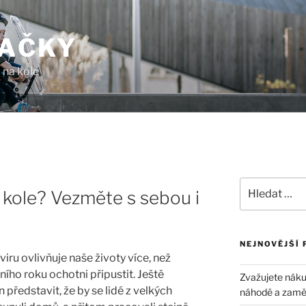
AČKY
 na kole
Hledat:
na kole? Vezměte s sebou i
NEJNOVĚJŠÍ 
u ovlivňuje naše životy více, než
ního roku ochotni připustit. Ještě
Zvažujete náku
představit, že by se lidé z velkých
náhodě a zaměřt