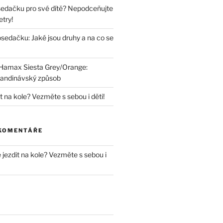
sedačku pro své dítě? Nepodceňujte
try!
sedačku: Jaké jsou druhy a na co se
Hamax Siesta Grey/Orange:
skandinávský způsob
it na kole? Vezměte s sebou i děti!
 KOMENTÁŘE
e jezdit na kole? Vezměte s sebou i