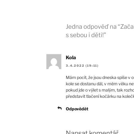
Jedna odpověď na “Začali
s sebou i děti!”
Kola
3.4.2022 (19:11)
Mám pocit, že jsou dneska spíše v o
kole se dostanu dál, v mém věku nemu
pokud jde o výlet s malým, tak rozh
představit tlačení kočárku na koleč
Odpovědět
Napsat komentář