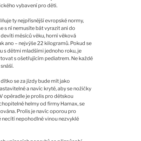
ckého vybavení pro děti.
uje ty nejpřísnější evropské normy,
 s ní nemusíte bát vyrazit ani do
d devíti měsíců věku, horní věková
ak ano – nejvýše 22 kilogramů. Pokud se
ku s dětmi mladšími jednoho roku, je
ltovat s ošetřujícím pediatrem. Ne každé
snáší.
 dítko se za jízdy bude mít jako
stavitelné a navíc kryté, aby se nožičky
V opěradle je prolis pro dětskou
ochopitelně helmy od firmy Hamax, se
ována. Prolis je navíc oporou pro
tě necítí nepohodlně vinou nezvyklé