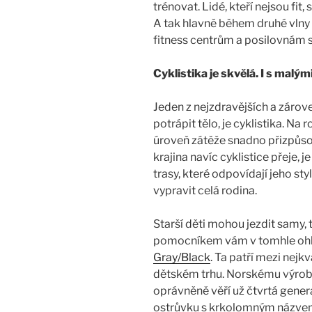
trénovat. Lidé, kteří nejsou fit,
A tak hlavně během druhé vlny 
fitness centrům a posilovnám s
Cyklistika je skvělá. I s malým
Jeden z nejzdravějších a zárov
potrápit tělo, je cyklistika. Na 
úroveň zátěže snadno přizpůs
krajina navíc cyklistice přeje, j
trasy, které odpovídají jeho st
vypravit celá rodina.
Starší děti mohou jezdit samy, 
pomocníkem vám v tomhle oh
Gray/Black
. Ta patří mezi nejk
dětském trhu. Norskému výrobc
oprávněně věří už čtvrtá gener
ostrůvku s krkolomným názvem