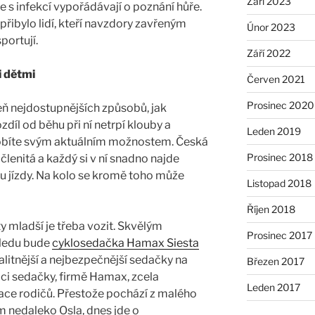
Září 2023
 se s infekcí vypořádávají o poznání hůře.
přibylo lidí, kteří navzdory zavřeným
Únor 2023
portují.
Září 2022
i dětmi
Červen 2021
Prosinec 2020
eň nejdostupnějších způsobů, jak
rozdíl od běhu při ní netrpí klouby a
Leden 2019
obíte svým aktuálním možnostem. Česká
Prosinec 2018
e členitá a každý si v ní snadno najde
ylu jízdy. Na kolo se kromě toho může
Listopad 2018
Říjen 2018
ty mladší je třeba vozit. Skvělým
Prosinec 2017
ledu bude
cyklosedačka Hamax Siesta
valitnější a nejbezpečnější sedačky na
Březen 2017
i sedačky, firmě Hamax, zcela
Leden 2017
ace rodičů. Přestože pochází z malého
 nedaleko Osla, dnes jde o