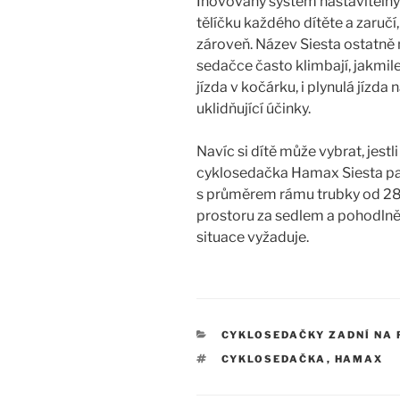
Inovovaný systém nastavitelný
tělíčku každého dítěte a zaručí
zároveň. Název Siesta ostatně 
sedačce často klimbají, jakmil
jízda v kočárku, i plynulá jízd
uklidňující účinky.
Navíc si dítě může vybrat, jes
cyklosedačka Hamax Siesta pa
s průměrem rámu trubky od 28 
prostoru za sedlem a pohodlně j
situace vyžaduje.
RUBRIKY
CYKLOSEDAČKY ZADNÍ NA
ŠTÍTKY
CYKLOSEDAČKA
,
HAMAX